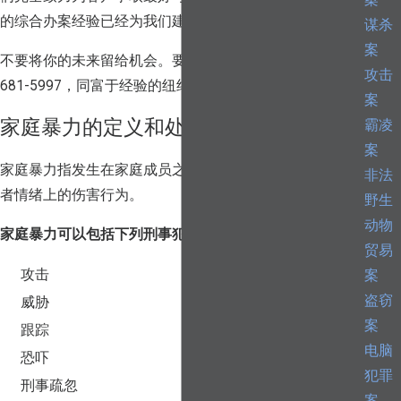
案
的综合办案经验已经为我们建立了成功办案的记录。
谋杀
案
不要将你的未来留给机会。要先发制人，立即致电
(646)
攻击
681-5997
，同富于经验的纽约家暴律师免费咨询！
案
家庭暴力的定义和处罚
霸凌
案
家庭暴力指发生在家庭成员之间任何身体上、精神上、或
非法
者情绪上的伤害行为。
野生
动物
家庭暴力可以包括下列刑事犯罪行为:
贸易
攻击
案
盗窃
威胁
案
跟踪
电脑
恐吓
犯罪
刑事疏忽