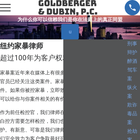
为什么你可以信赖我们是你在法庭上的真正同盟
u
刑事
纽约家暴律师
辩护
超过100年为客户权利辩护的经验
醉酒
驾车
家暴案近年来在媒体上有很多臭名卓著的报道，纽约州府
案
官员已经关注这类案件。家暴案在纽约是非常严重的案
纵火
件。如果你被控家暴，立即致电高柏格杜宾律师楼，我们
案
可以给你与你案件相关的有价值信息。
欺诈
作为前任检控官，我们律师在法庭上有优势。我们不仅明
毒品
白控方需要怎样检控，我们也能够为被告建造强有力的辩
案
护。有新意、可靠是我们律师楼纽约家暴律师的声誉。我
抢劫
们完全致力为客户争取最好可能的结果。我们超过100年