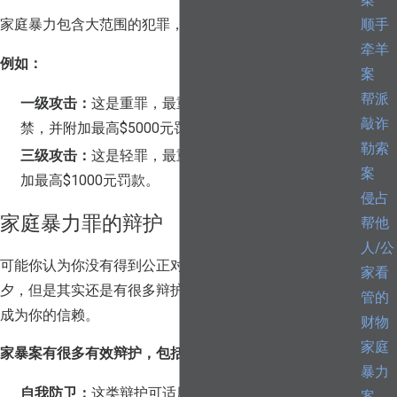
案
顺手
家庭暴力包含大范围的犯罪，其处罚也很大范围。
牵羊
例如：
案
帮派
一级攻击：
这是重罪，最重处罚可达五至二十五年监
敲诈
禁，并附加最高$5000元罚款。
勒索
三级攻击：
这是轻罪，最重处罚可达一年监禁，并附
案
加最高$1000元罚款。
侵占
家庭暴力罪的辩护
帮他
人/公
可能你认为你没有得到公正对待，或者你的名誉危在旦
家看
夕，但是其实还是有很多辩护途径。我们的资深律师可以
管的
成为你的信赖。
财物
家庭
家暴案有很多有效辩护，包括：
暴力
自我防卫：
这类辩护可适用于一人在保护自己或者他