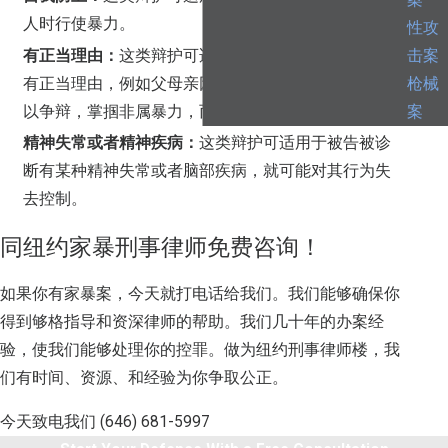
案
人时行使暴力。
性攻
有正当理由：
这类辩护可适用于当被告使用暴力时，
击案
有正当理由，例如父母亲因掌掴孩子被逮捕。被告可
枪械
以争辩，掌掴非属暴力，而是管教孩子的行为。
案
精神失常或者精神疾病：
这类辩护可适用于被告被诊
断有某种精神失常或者脑部疾病，就可能对其行为失
去控制。
同纽约家暴刑事律师免费咨询！
如果你有家暴案，今天就打电话给我们。我们能够确保你
得到够格指导和资深律师的帮助。我们几十年的办案经
验，使我们能够处理你的控罪。做为纽约刑事律师楼，我
们有时间、资源、和经验为你争取公正。
今天致电我们
(646) 681-5997