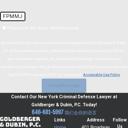
FPMMJ
🛡️ Please enter the above verification code:
By submitting, you agree to receive text messages from Goldberger & Dubin,
P.C. at the number provided, including those related to your inquiry, follow-
ups, and review requests, via automated technology. Consent is not a
condition of purchase. Msg & data rates may apply. Msg frequency may vary.
Reply STOP to cancel or HELP for assistance.
Acceptable Use Policy
Send Message
Contact Our New York Criminal Defense Lawyer at
Goldberger & Dubin, P.C. Today!
646-681-5997
我们会你的语言
Links
Address
Follow
Us
Home
401 Broadway