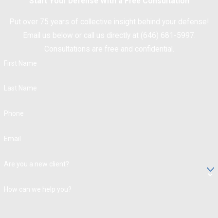
Start Your Defense With a Free Consultation
Put over 75 years of collective insight behind your defense!
Email us below or call us directly at (646) 681-5997.
Consultations are free and confidential.
First Name
Last Name
Phone
Email
Are you a new client?
How can we help you?