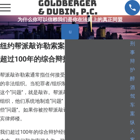
为什么你可以信赖我们是你在法庭上的真正同盟
u
刑
纽约帮派敲诈勒索案律师
事
超过100年的综合辩护经验
辩
护
帮派敲诈勒索通常指任何接受金钱的酬劳去做敲诈勒索之事
醉
的非法组织。当犯罪者/组织制造一个“问题”，然后收费解决
酒
这个“问题”，就是敲诈。帮派敲诈勒索罪主要针对那些犯罪
驾
组织，他们系统地制造“问题”，其目的是收取费用来解决这
车
些“问题”。如果你被控帮派敲诈勒索罪，立即致电高柏格杜
案
宾律师楼。
纵
火
我们超过100年的综合辩护经验让我们能够保护你的权利和