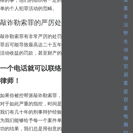
凌
律的事，他们的组织有一定的结构，他们的刑事活动超越简
案
单的个人犯罪活动的范畴。
非
敲诈勒索罪的严厉处罚
法
野
敲诈勒索罪有非常严厉的处罚。敲诈勒索属于B级重罪，定
生
罪后可能导致最高达二十五年的监禁，并且附加三倍于犯罪
动
活动收益的罚款，甚至财产的没收。
物
贸
一个电话就可以联络到资深纽约刑事辩护
易
律师！
案
盗
如果你被控帮派敲诈勒索罪，你应该立即联络我们律师楼。
窃
对于如此严重的指控，时间是关键。在高柏格杜宾律师楼，
案
我们有几十年的刑事辩护经验。我们有能力为你辩护。我们
电
为我们能够给予每一个案件单独的关注而自豪。为了获得成
脑
功的结果，我们总是用创意的思维办案，协同我们客户一起