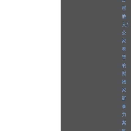
占
帮
他
人/
公
家
看
管
的
财
物
家
庭
暴
力
案