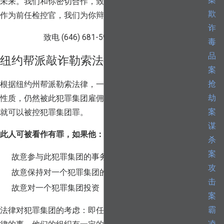
案
未来。我们和你密切合作，致力于为客户争取成功的结果。
欺
作为前任检控官，我们为你辩护时有很大优势。
诈
致电
(646) 681-5997
，免费咨询。
毒
品
纽约帮派敲诈勒索法律
案
抢
根据纽约州帮派勒索法律，一个人明知一个犯罪集团的犯罪
劫
性质，仍然被此犯罪集团雇佣、或者同此犯罪集团有联系，
案
就可以被控犯罪集团罪。
谋
此人可被看作有罪，如果他：
杀
案
故意参与此犯罪集团的事务
攻
故意保持对一个犯罪集团的兴趣、或者获得此兴趣
击
故意对一个犯罪集团投资
案
霸
法律对犯罪集团的考虑：即任何一群人，他们一起做违反法