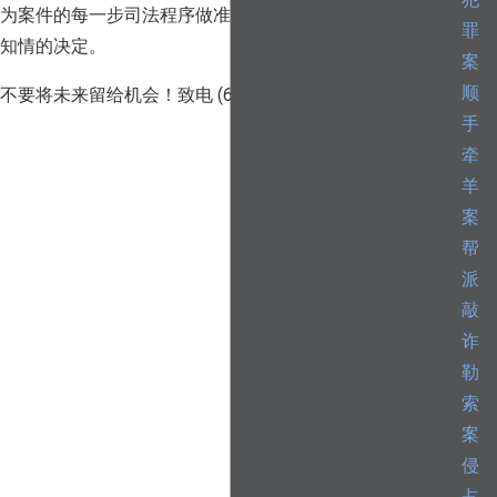
犯
为案件的每一步司法程序做准备，帮助客户为自己的未来做
罪
知情的决定。
案
顺
不要将未来留给机会！致电
(646) 681-5997
，免费咨询。
手
牵
羊
案
帮
派
敲
诈
勒
索
案
侵