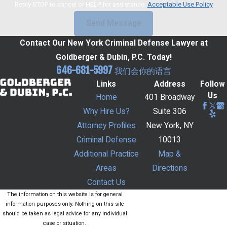
Reply STOP to cancel or HELP for assistance.
Acceptable Use Policy
Send Message
Contact Our New York Criminal Defense Lawyer at
Goldberger & Dubin, P.C. Today!
646-681-5997
我们会你的语言
Links
Address
Follow
Us
Home
401 Broadway
Why Hire Us?
Suite 306
Attorney Profiles
New York, NY
Criminal Defense
10013
Additional Practice
Map &
Areas
Directions
Contact Us
The information on this website is for general
information purposes only. Nothing on this site
should be taken as legal advice for any individual
case or situation.