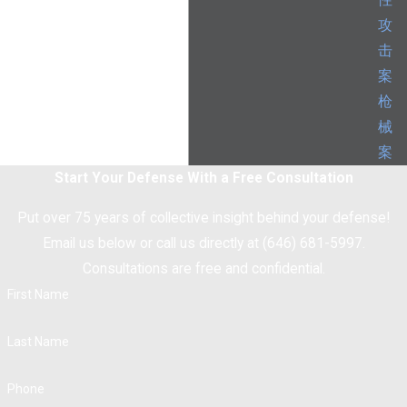
性
攻
击
案
枪
械
案
Start Your Defense With a Free Consultation
Put over 75 years of collective insight behind your defense!
Email us below or call us directly at (646) 681-5997.
Consultations are free and confidential.
First Name
Last Name
Phone