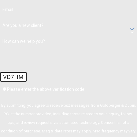
Email
Are you a new client?
How can we help you?
VD7HM
🛡️ Please enter the above verification code:
By submitting, you agree to receive text messages from Goldberger & Dubin,
P.C. at the number provided, including those related to your inquiry, follow-
ups, and review requests, via automated technology. Consent is not a
condition of purchase. Msg & data rates may apply. Msg frequency may vary.